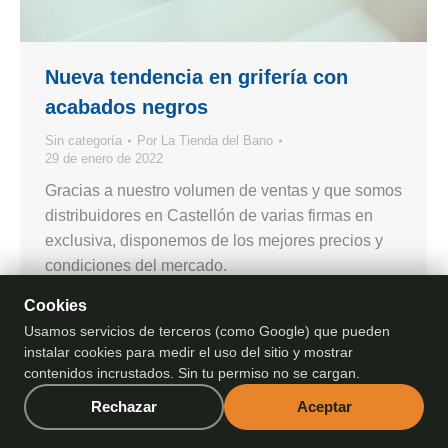
Nueva tendencia en grifería con
acabados negros
Sin categoría
Por
La Tienda del Bano
29 de enero de 2022
Gracias a nuestro volumen de ventas y que somos
distribuidores en Castellón de varias firmas en
exclusiva, disponemos de los mejores precios y
condiciones del mercado.
Cookies
Usamos servicios de terceros (como Google) que pueden
instalar cookies para medir el uso del sitio y mostrar
contenidos incrustados. Sin tu permiso no se cargan.
La Tienda del Baño | Todos los derechos reservados | Comercial
Rechazar
Aceptar
Ferrer 2005 S.L. |
Política de Privacidad
|
Aviso Legal