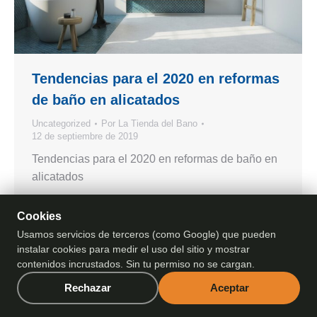
Tendencias para el 2020 en reformas
de baño en alicatados
Uncategorized
Por
La Tienda del Bano
12 de septiembre de 2019
Tendencias para el 2020 en reformas de baño en
alicatados
Cookies
Usamos servicios de terceros (como Google) que pueden
instalar cookies para medir el uso del sitio y mostrar
contenidos incrustados. Sin tu permiso no se cargan.
La Tienda del Baño | Todos los derechos reservados | Comercial
Ferrer 2005 S.L. |
Política de Privacidad
|
Aviso Legal
Rechazar
Aceptar