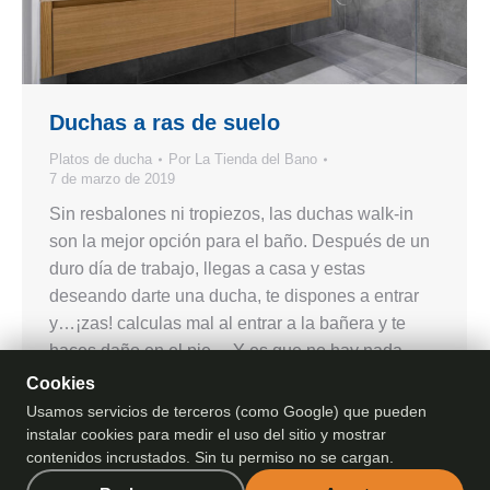
Duchas a ras de suelo
Platos de ducha
Por
La Tienda del Bano
7 de marzo de 2019
Sin resbalones ni tropiezos, las duchas walk-in
son la mejor opción para el baño. Después de un
duro día de trabajo, llegas a casa y estas
deseando darte una ducha, te dispones a entrar
y…¡zas! calculas mal al entrar a la bañera y te
haces daño en el pie… Y es que no hay nada…
Cookies
Usamos servicios de terceros (como Google) que pueden
instalar cookies para medir el uso del sitio y mostrar
contenidos incrustados. Sin tu permiso no se cargan.