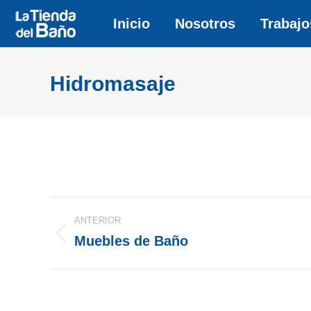
Inicio
Inicio
Nosotros
Nosotros
Trabajo
Trabajo
Hidromasaje
Navegación
ANTERIOR
entre
Muebles de Baño
Álbum
anterior:
álbumes