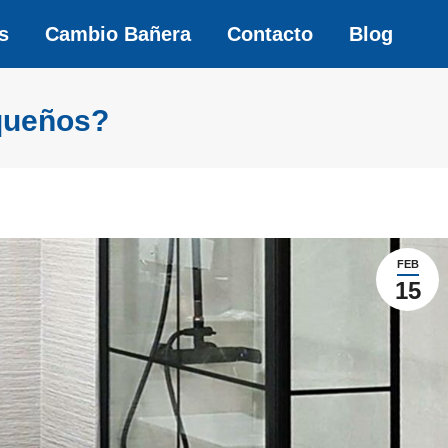
s
s
Cambio Bañera
Cambio Bañera
Contacto
Contacto
Blog
Blog
queños?
FEB
15