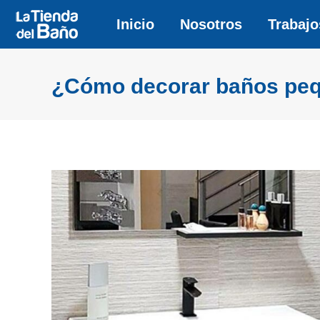
Inicio
Inicio
Nosotros
Nosotros
Trabajo
Trabajo
¿Cómo decorar baños pe