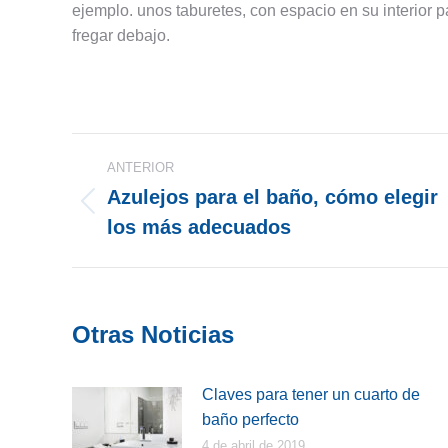
ejemplo. unos taburetes, con espacio en su interior pa
fregar debajo.
Navegación
ANTERIOR
entre
Azulejos para el baño, cómo elegir
Publicación
los más adecuados
publicaciones
anterior:
Otras Noticias
Claves para tener un cuarto de
baño perfecto
4 de abril de 2019